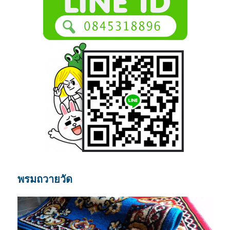
พรมถวายวัด