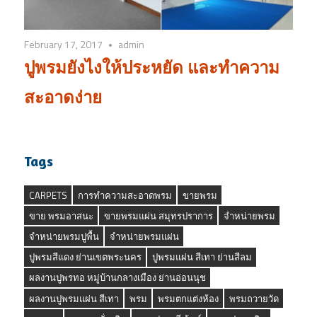
February 17, 2017
admin
ปูพรมยังไงให้ประหยัด และทำความ
สะอาดง่าย
Tags
CARPETS
การทำความสะอาดพรม
ขายพรม
ขาย พรมอาสนะ
ขายพรมแผ่น สมุทรปราการ
จำหน่ายพรม
จำหน่ายพรมปูพื้น
จำหน่ายพรมแผ่น
ปูพรมสีแดง ย่านเขตพระนคร
ปูพรมแผ่น สีเทา ย่านสีลม
ผลงานปูพรทอ หมู่บ้านกลางเมือง ย่านอ่อนนุช
ผลงานปูพรมแผ่น สีเทา
พรม
พรมตกแต่งห้อง
พรมถวายวัด