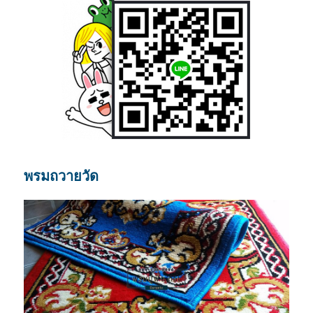
พรมถวายวัด