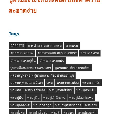
สะอาดง่าย
Tags
CARPETS
การทำความสะอาดพรม
ขายพรม
ขาย พรมอาสนะ
ขายพรมแผ่น สมุทรปราการ
จำหน่ายพรม
จำหน่ายพรมปูพื้น
จำหน่ายพรมแผ่น
ปูพรมสีแดง ย่านเขตพระนคร
ปูพรมแผ่น สีเทา ย่านสีลม
ผลงานปูพรทอ หมู่บ้านกลางเมือง ย่านอ่อนนุช
ผลงานปูพรมแผ่น สีเทา
พรม
พรมตกแต่งห้อง
พรมถวายวัด
พรมทอ
พรมทอสั่งผลิต
พรมปูงานอีเว้นท์
พรมปูทางเดิน
พรมปูพื้น
พรมปูวัด
พรมปูสำนักงาน
พรมปูห้องประชุม
พรมปูออฟฟิศ
พรมราคาถูก
พรมสมุทรปราการ
พรมสวย
พรมสั่งทอ
พรมสำเร็จรูป
พรมสี
พรมหรู
พรมอัดลูกฟูก