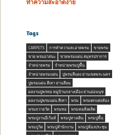
ทำความสะอาดง่าย
Tags
CARPETS
การทำความสะอาดพรม
ขายพรม
ขาย พรมอาสนะ
ขายพรมแผ่น สมุทรปราการ
จำหน่ายพรม
จำหน่ายพรมปูพื้น
จำหน่ายพรมแผ่น
ปูพรมสีแดง ย่านเขตพระนคร
ปูพรมแผ่น สีเทา ย่านสีลม
ผลงานปูพรทอ หมู่บ้านกลางเมือง ย่านอ่อนนุช
ผลงานปูพรมแผ่น สีเทา
พรม
พรมตกแต่งห้อง
พรมถวายวัด
พรมทอ
พรมทอสั่งผลิต
พรมปูงานอีเว้นท์
พรมปูทางเดิน
พรมปูพื้น
พรมปูวัด
พรมปูสำนักงาน
พรมปูห้องประชุม