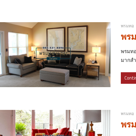
พรมทอ
พรม
พรมทอ
มากสำห
Conti
พรมทอ
พรม