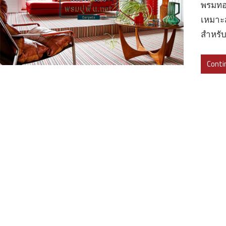
พรมทอ
เหมาะส
สำหรั
Conti