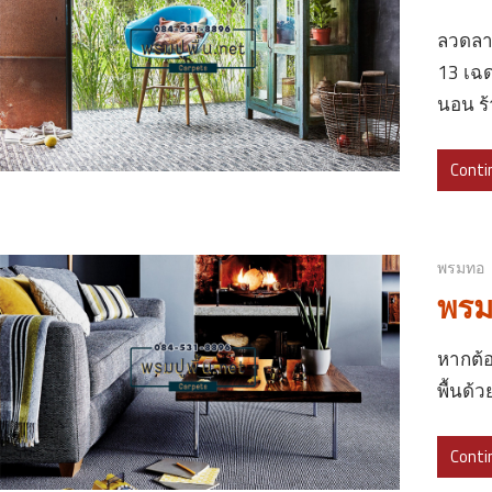
ลวดลายเ
13 เฉด
นอน ร
Conti
พรมทอ
พรมท
หากต้อ
พื้นด้
Conti