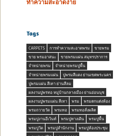
ทำความสะอาดง่าย
Tags
CARPETS
การทำความสะอาดพรม
ขายพรม
ขาย พรมอาสนะ
ขายพรมแผ่น สมุทรปราการ
จำหน่ายพรม
จำหน่ายพรมปูพื้น
จำหน่ายพรมแผ่น
ปูพรมสีแดง ย่านเขตพระนคร
ปูพรมแผ่น สีเทา ย่านสีลม
ผลงานปูพรทอ หมู่บ้านกลางเมือง ย่านอ่อนนุช
ผลงานปูพรมแผ่น สีเทา
พรม
พรมตกแต่งห้อง
พรมถวายวัด
พรมทอ
พรมทอสั่งผลิต
พรมปูงานอีเว้นท์
พรมปูทางเดิน
พรมปูพื้น
พรมปูวัด
พรมปูสำนักงาน
พรมปูห้องประชุม