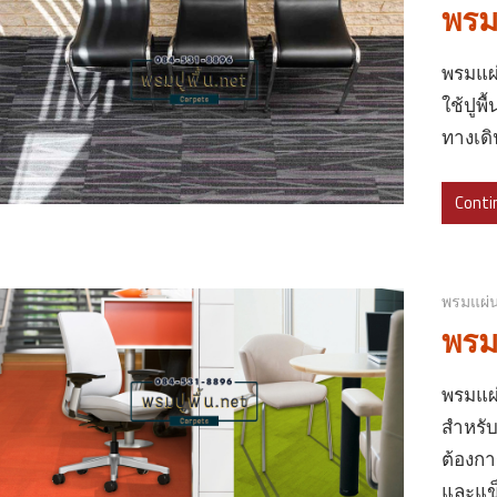
พรมแ
พรมแผ่
ใช้ปูพ
ทางเด
Conti
พรมแผ่
พรมแ
พรมแผ่
สำหรับ
ต้องกา
และแข