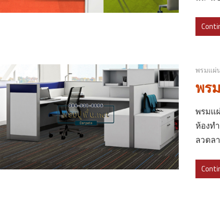
Conti
พรมแผ่
พรมแ
พรมแผ่
ห้องทำ
ลวดลาย
Conti