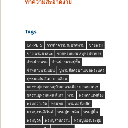
ทำความสะอาดง่าย
Tags
CARPETS
การทำความสะอาดพรม
ขายพรม
ขาย พรมอาสนะ
ขายพรมแผ่น สมุทรปราการ
จำหน่ายพรม
จำหน่ายพรมปูพื้น
จำหน่ายพรมแผ่น
ปูพรมสีแดง ย่านเขตพระนคร
ปูพรมแผ่น สีเทา ย่านสีลม
ผลงานปูพรทอ หมู่บ้านกลางเมือง ย่านอ่อนนุช
ผลงานปูพรมแผ่น สีเทา
พรม
พรมตกแต่งห้อง
พรมถวายวัด
พรมทอ
พรมทอสั่งผลิต
พรมปูงานอีเว้นท์
พรมปูทางเดิน
พรมปูพื้น
พรมปูวัด
พรมปูสำนักงาน
พรมปูห้องประชุม