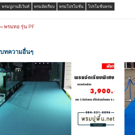
พรมปูงานอีเว้นท์
พรมอัดเรียบ
พรมโปรโมชั่น
โปรโมชั่นพรม
Previous
พรมทอ รุ่น PF
Post
Post:
navigation
บทความอื่นๆ