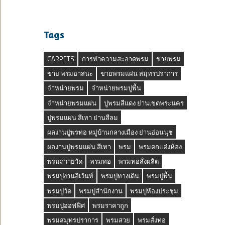
Tags
CARPETS
การทำความสะอาดพรม
ขายพรม
ขาย พรมอาสนะ
ขายพรมแผ่น สมุทรปราการ
จำหน่ายพรม
จำหน่ายพรมปูพื้น
จำหน่ายพรมแผ่น
ปูพรมสีแดง ย่านเขตพระนคร
ปูพรมแผ่น สีเทา ย่านสีลม
ผลงานปูพรทอ หมู่บ้านกลางเมือง ย่านอ่อนนุช
ผลงานปูพรมแผ่น สีเทา
พรม
พรมตกแต่งห้อง
พรมถวายวัด
พรมทอ
พรมทอสั่งผลิต
พรมปูงานอีเว้นท์
พรมปูทางเดิน
พรมปูพื้น
พรมปูวัด
พรมปูสำนักงาน
พรมปูห้องประชุม
พรมปูออฟฟิศ
พรมราคาถูก
พรมสมุทรปราการ
พรมสวย
พรมสั่งทอ