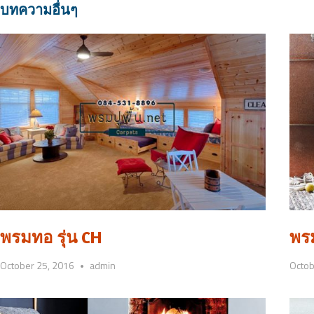
navigation
บทความอื่นๆ
พรมทอ รุ่น CH
พรม
October 25, 2016
admin
Octob