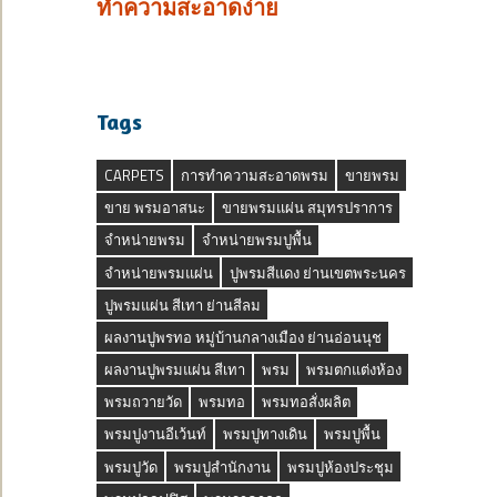
ทำความสะอาดง่าย
Tags
CARPETS
การทำความสะอาดพรม
ขายพรม
ขาย พรมอาสนะ
ขายพรมแผ่น สมุทรปราการ
จำหน่ายพรม
จำหน่ายพรมปูพื้น
จำหน่ายพรมแผ่น
ปูพรมสีแดง ย่านเขตพระนคร
ปูพรมแผ่น สีเทา ย่านสีลม
ผลงานปูพรทอ หมู่บ้านกลางเมือง ย่านอ่อนนุช
ผลงานปูพรมแผ่น สีเทา
พรม
พรมตกแต่งห้อง
พรมถวายวัด
พรมทอ
พรมทอสั่งผลิต
พรมปูงานอีเว้นท์
พรมปูทางเดิน
พรมปูพื้น
พรมปูวัด
พรมปูสำนักงาน
พรมปูห้องประชุม