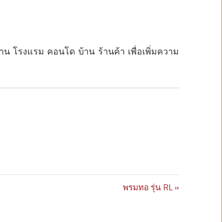
น โรงแรม คอนโด บ้าน ร้านค้า เพื่อเพิ่มความ
Next
พรมทอ รุ่น RL
Post: