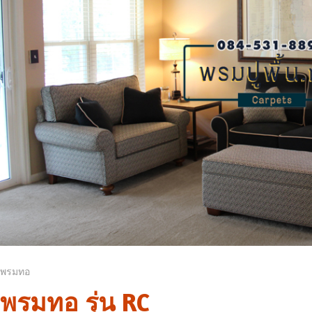
พรมทอ
พรมทอ รุ่น RC