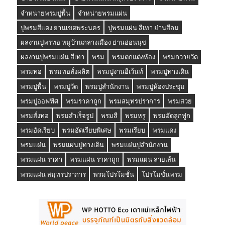
จำหน่ายพรมปูพื้น
จำหน่ายพรมแผ่น
ปูพรมสีแดง ย่านเขตพระนคร
ปูพรมแผ่น สีเทา ย่านสีลม
ผลงานปูพรทอ หมู่บ้านกลางเมือง ย่านอ่อนนุช
ผลงานปูพรมแผ่น สีเทา
พรม
พรมตกแต่งห้อง
พรมถวายวัด
พรมทอ
พรมทอสั่งผลิต
พรมปูงานอีเว้นท์
พรมปูทางเดิน
พรมปูพื้น
พรมปูวัด
พรมปูสำนักงาน
พรมปูห้องประชุม
พรมปูออฟฟิศ
พรมราคาถูก
พรมสมุทรปราการ
พรมสวย
พรมสั่งทอ
พรมสำเร็จรูป
พรมสี
พรมหรู
พรมอัดลูกฟูก
พรมอัดเรียบ
พรมอัดเรียบพิเศษ
พรมเรียบ
พรมแดง
พรมแผ่น
พรมแผ่นปูทางเดิน
พรมแผ่นปูสำนักงาน
พรมแผ่น ราคา
พรมแผ่น ราคาถูก
พรมแผ่น ลายเส้น
พรมแผ่น สมุทรปราการ
พรมโปรโมชั่น
โปรโมชั่นพรม