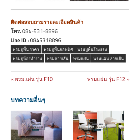
ติดต่อสอบถามรายละเอียดสินค้า
โทร.
084-531-8896
Line ID :
0845318896
พรมปูพื้น ราคา
พรมปูพื้นออฟฟิศ
พรมปูพื้นโรงแรม
พรมปูห้องทำงาน
พรมลายเส้น
พรมแผ่น
พรมแผ่น ลายเส้น
Previous
พรมแผ่น รุ่น F10
Next
พรมแผ่น รุ่น F12
Post
Post:
Post:
navigation
บทความอื่นๆ