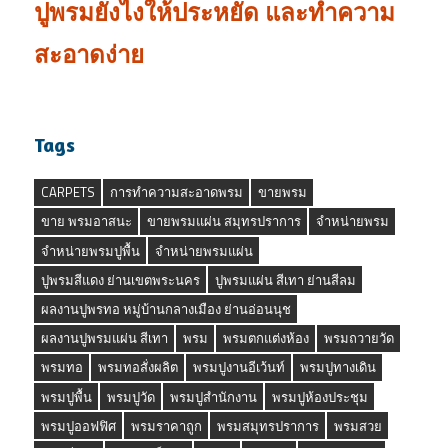
ปูพรมยังไงให้ประหยัด และทำความ
สะอาดง่าย
Tags
CARPETS
การทำความสะอาดพรม
ขายพรม
ขาย พรมอาสนะ
ขายพรมแผ่น สมุทรปราการ
จำหน่ายพรม
จำหน่ายพรมปูพื้น
จำหน่ายพรมแผ่น
ปูพรมสีแดง ย่านเขตพระนคร
ปูพรมแผ่น สีเทา ย่านสีลม
ผลงานปูพรทอ หมู่บ้านกลางเมือง ย่านอ่อนนุช
ผลงานปูพรมแผ่น สีเทา
พรม
พรมตกแต่งห้อง
พรมถวายวัด
พรมทอ
พรมทอสั่งผลิต
พรมปูงานอีเว้นท์
พรมปูทางเดิน
พรมปูพื้น
พรมปูวัด
พรมปูสำนักงาน
พรมปูห้องประชุม
พรมปูออฟฟิศ
พรมราคาถูก
พรมสมุทรปราการ
พรมสวย