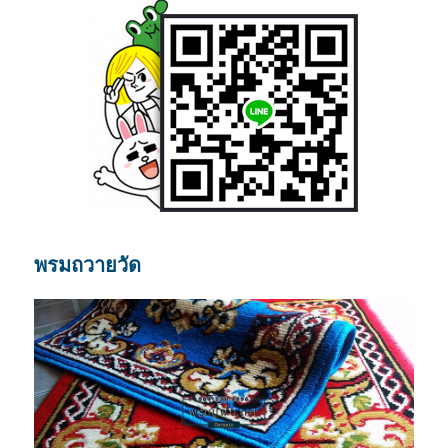
พรมถวายวัด